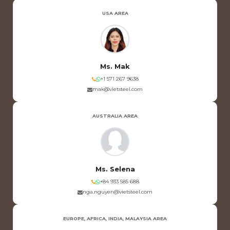
USA AREA
Ms. Mak
+1 571 267 9638
mak@vietsteel.com
AUSTRALIA AREA
Ms. Selena
+84 933 585 688
nga.nguyen@vietsteel.com
EUROPE, AFRICA, INDIA, MALAYSIA AREA