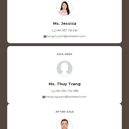
Ms. Jessica
+84 937 118 616
hang.huynh@vietsteel.com
ASIA AREA
Ms. Thuy Trang
+84 932 702 588
trang.nguyen@vietsteel.com
AFTER-SALE