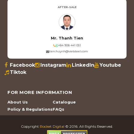
AFTER-SALE
Mr. Thanh Tien
+84 908 441 051
tien.huynh@vietsteel.com
Facebook
Instagram
LinkedIn
Youtube
Tiktok
FOR MORE INFORMATION
About Us
Catalogue
Policy & Regulations
FAQs
Copyright
Rocket Digital
© 2016. All Rights Reserved.