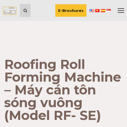
E-Brochures
Roofing Roll
Forming Machine
– Máy cán tôn
sóng vuông
(Model RF- SE)