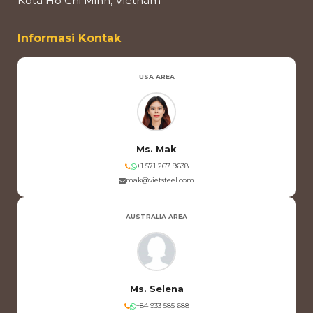
Kota Ho Chi Minh, Vietnam
Informasi Kontak
USA AREA
Ms. Mak
+1 571 267 9638
mak@vietsteel.com
AUSTRALIA AREA
Ms. Selena
+84 933 585 688