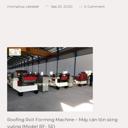
minhphuc.vietsteel
Sep 23, 2020
0 Comment
Roofing Roll Forming Machine – Máy cán tôn sóng
vuông (Model RF- SE)