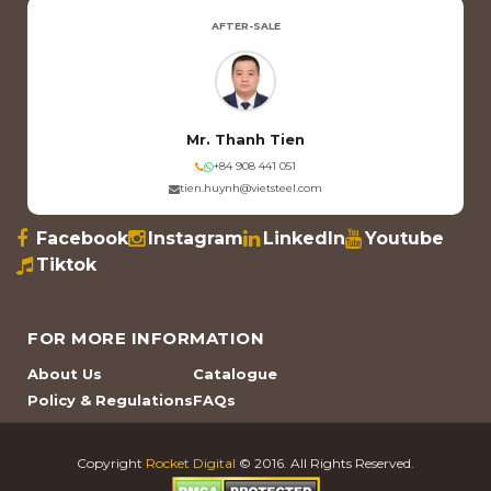
AFTER-SALE
Mr. Thanh Tien
+84 908 441 051
tien.huynh@vietsteel.com
Facebook
Instagram
LinkedIn
Youtube
Tiktok
FOR MORE INFORMATION
About Us
Catalogue
Policy & Regulations
FAQs
Copyright
Rocket Digital
© 2016. All Rights Reserved.