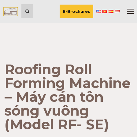
E-Brochures
Roofing Roll
Forming Machine
– Máy cán tôn
sóng vuông
(Model RF- SE)