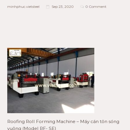
minhphuc.vietsteel
Sep 23, 2020
0 Comment
Roofing Roll Forming Machine – Máy cán tôn sóng
vuông (Model RF- SE)