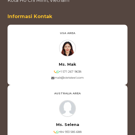
Kota Ho Chi Minh, Vietnam
Informasi Kontak
USA AREA
Ms. Mak
+1 571 267 9638
mak@vietsteel.com
AUSTRALIA AREA
Ms. Selena
+84 933 585 688