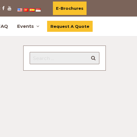
E-Brochures
:
FAQ
Events
Request A Quote