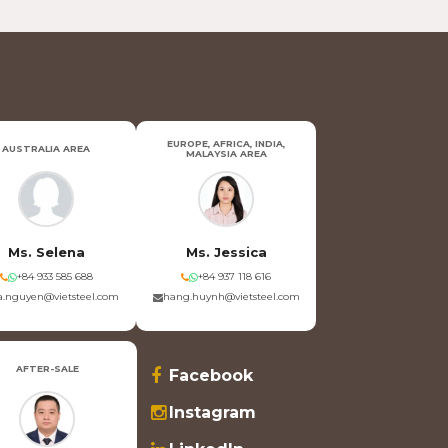
EUROPE, AFRICA, INDIA,
AUSTRALIA AREA
MALAYSIA AREA
Ms. Selena
Ms. Jessica
+84 933 585 688
+84 937 118 616
.nguyen@vietsteel.com
hang.huynh@vietsteel.com
AFTER-SALE
Facebook
Instagram