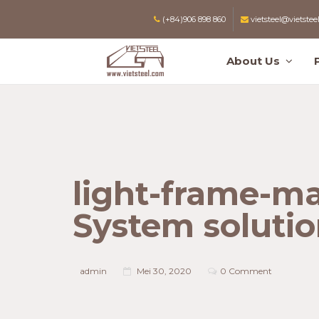
(+84)906 898 860
vietsteel@vietstee
About Us
light-frame-m
System soluti
admin
Mei 30, 2020
0 Comment