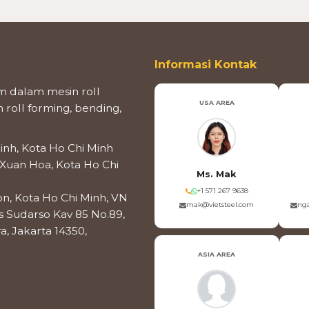
Informasi Kontak
 dalam mesin roll
USA AREA
roll forming, bending,
inh, Kota Ho Chi Minh
 Xuan Hoa, Kota Ho Chi
Ms. Mak
+1 571 267 9638
on, Kota Ho Chi Minh, VN
mak@vietsteel.com
nga
os Sudarso Kav 85 No.89,
a, Jakarta 14350,
ASIA AREA