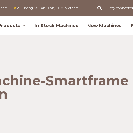
l.com
291 Hoang Sa, Tan Dinh, HCM, Vietnam
Stay connected
Products
In-Stock Machines
New Machines
achine-Smartframe
on