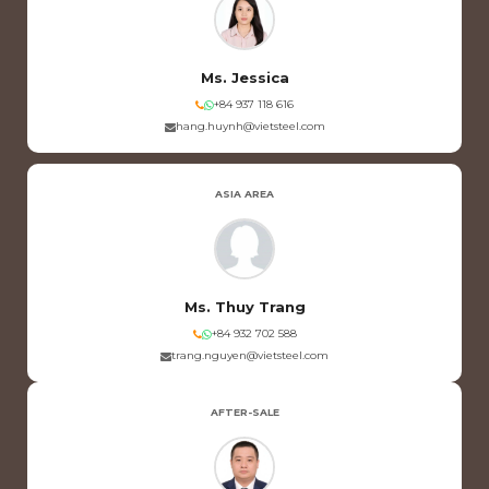
Ms. Jessica
+84 937 118 616
hang.huynh@vietsteel.com
ASIA AREA
Ms. Thuy Trang
+84 932 702 588
trang.nguyen@vietsteel.com
AFTER-SALE