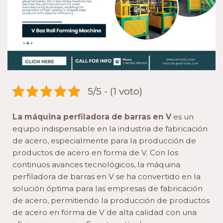
de
acero
en
forma
de
V
de
5/5 - (1 voto)
alta
calidad.
La máquina perfiladora de barras en V
es un
equipo indispensable en la industria de fabricación
de acero, especialmente para la producción de
productos de acero en forma de V. Con los
continuos avances tecnológicos, la máquina
perfiladora de barras en V se ha convertido en la
solución óptima para las empresas de fabricación
de acero, permitiendo la producción de productos
de acero en forma de V de alta calidad con una