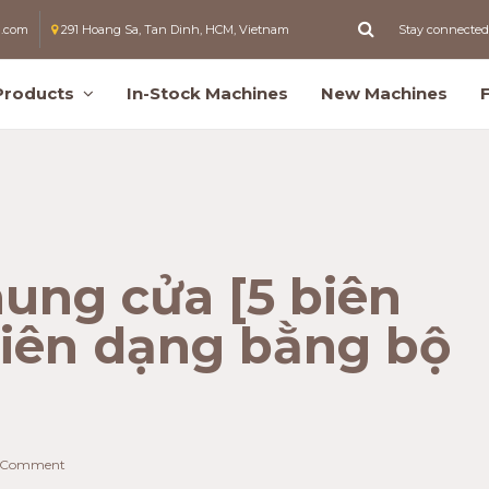
l.com
291 Hoang Sa, Tan Dinh, HCM, Vietnam
Stay connected
Products
In-Stock Machines
New Machines
ung cửa [5 biên
biên dạng bằng bộ
 Comment