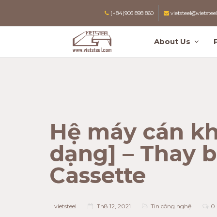
(+84)906 898 860
vietsteel@vietstee
About Us
Hệ máy cán kh
dạng] – Thay 
Cassette
vietsteel
Th8 12, 2021
Tin công nghệ
0