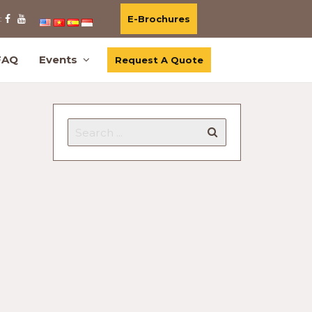
E-Brochures
:
FAQ
Events
Request A Quote