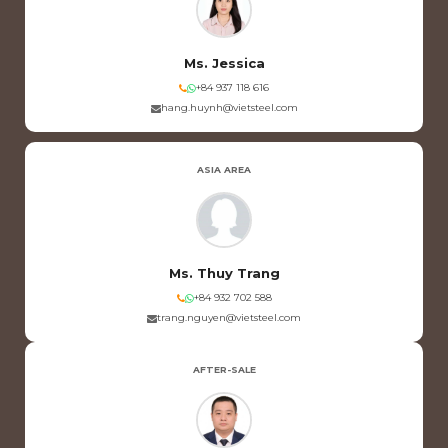
Ms. Jessica
+84 937 118 616
hang.huynh@vietsteel.com
ASIA AREA
Ms. Thuy Trang
+84 932 702 588
trang.nguyen@vietsteel.com
AFTER-SALE