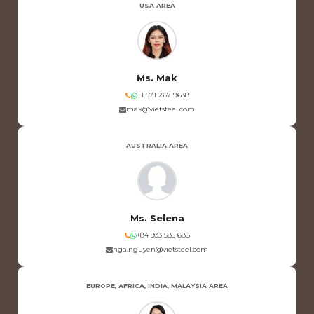
USA AREA
Ms. Mak
+1 571 267 9638
mak@vietsteel.com
AUSTRALIA AREA
Ms. Selena
+84 933 585 688
nga.nguyen@vietsteel.com
EUROPE, AFRICA, INDIA, MALAYSIA AREA