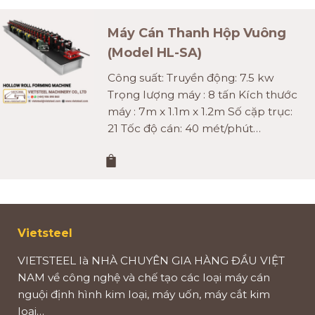
Máy Cán Thanh Hộp Vuông
(Model HL-SA)
Công suất: Truyền động: 7.5 kw
Trọng lượng máy : 8 tấn Kích thước
máy : 7m x 1.1m x 1.2m Số cặp trục:
21 Tốc độ cán: 40 mét/phút…
Vietsteel
VIETSTEEL là NHÀ CHUYÊN GIA HÀNG ĐẦU VIỆT
NAM về công nghệ và chế tạo các loại máy cán
nguội định hình kim loại, máy uốn, máy cắt kim
loại…