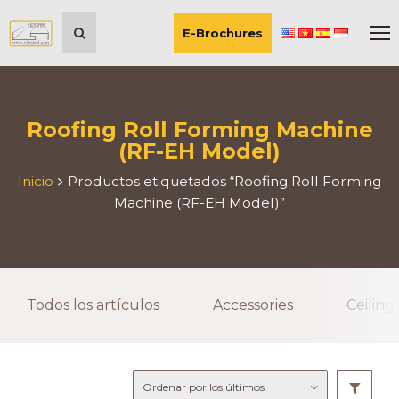
E-Brochures
Roofing Roll Forming Machine
(RF-EH Model)
Inicio
Productos etiquetados “Roofing Roll Forming
Machine (RF-EH Model)”
Todos los artículos
Accessories
Ceiling