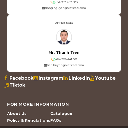
+84 932 702 588
trang.nguyen@vietsteel.com
AFTER-SALE
Mr. Thanh Tien
+84 908 441 051
tien.huynh@vietsteel.com
Facebook
Instagram
LinkedIn
Youtube
Tiktok
FOR MORE INFORMATION
About Us
Catalogue
Policy & Regulations
FAQs