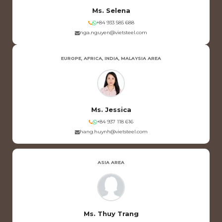
Ms. Selena
+84 933 585 688
nga.nguyen@vietsteel.com
EUROPE, AFRICA, INDIA, MALAYSIA AREA
Ms. Jessica
+84 937 118 616
hang.huynh@vietsteel.com
ASIA AREA
Ms. Thuy Trang