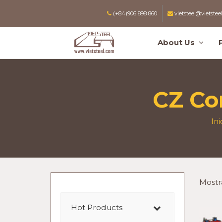
(+84)906 898 860
vietsteel@vietstee
About Us
CZ Co
Ini
Mostr
Hot Products