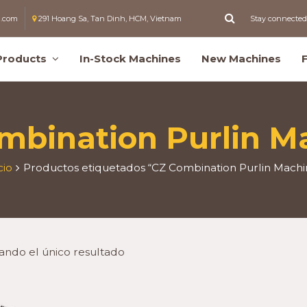
l.com
291 Hoang Sa, Tan Dinh, HCM, Vietnam
Stay connected
Products
In-Stock Machines
New Machines
mbination Purlin M
cio
Productos etiquetados “CZ Combination Purlin Machi
ando el único resultado