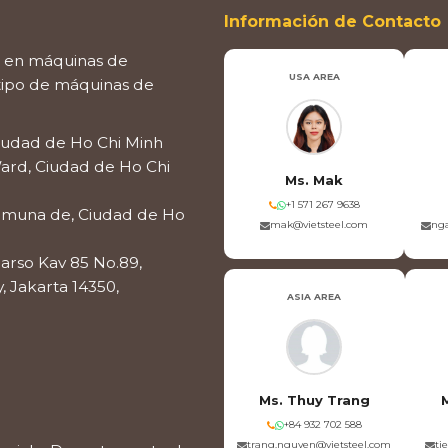
Información de Contacto
 en máquinas de
USA AREA
 tipo de máquinas de
Ciudad de Ho Chi Minh
Ward, Ciudad de Ho Chi
Ms. Mak
+1 571 267 9638
comuna de, Ciudad de Ho
mak@vietsteel.com
nga
darso Kav 85 No.89,
, Jakarta 14350,
ASIA AREA
Ms. Thuy Trang
+84 932 702 588
trang.nguyen@vietsteel.com
ti