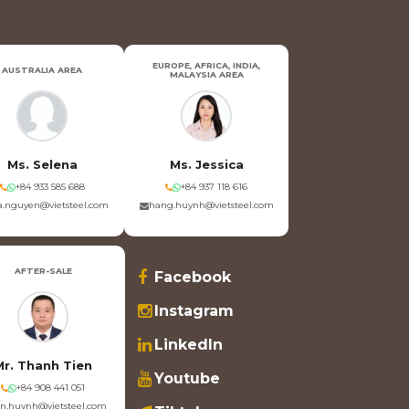
EUROPE, AFRICA, INDIA,
AUSTRALIA AREA
MALAYSIA AREA
Ms. Selena
Ms. Jessica
+84 933 585 688
+84 937 118 616
.nguyen@vietsteel.com
hang.huynh@vietsteel.com
AFTER-SALE
Facebook
Instagram
LinkedIn
Mr. Thanh Tien
Youtube
+84 908 441 051
en.huynh@vietsteel.com