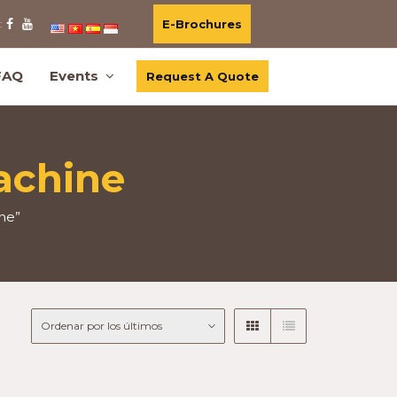
E-Brochures
:
FAQ
Events
Request A Quote
achine
ne”