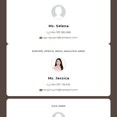
Ms. Selena
+84 933 585 688
nga.nguyen@vietsteel.com
EUROPE, AFRICA, INDIA, MALAYSIA AREA
Ms. Jessica
+84 937 118 616
hang.huynh@vietsteel.com
ASIA AREA