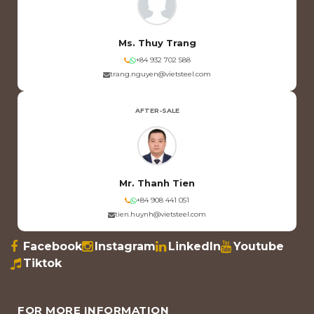
Ms. Thuy Trang
+84 932 702 588
trang.nguyen@vietsteel.com
AFTER-SALE
Mr. Thanh Tien
+84 908 441 051
tien.huynh@vietsteel.com
Facebook
Instagram
LinkedIn
Youtube
Tiktok
FOR MORE INFORMATION