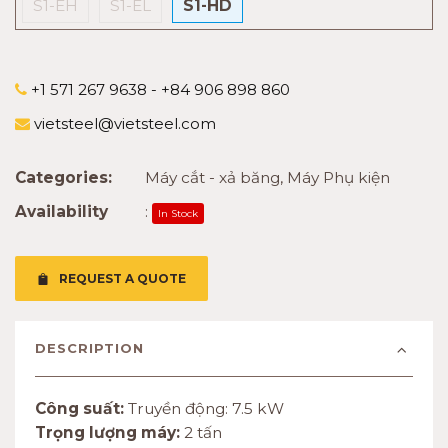
S1-EH
S1-EL
S1-HD
+1 571 267 9638 - +84 906 898 860
vietsteel@vietsteel.com
Categories:
Máy cắt - xả băng
,
Máy Phụ kiện
Availability
:
In Stock
REQUEST A QUOTE
DESCRIPTION
Công suất:
Truyền động: 7.5 kW
Trọng lượng máy:
2 tấn