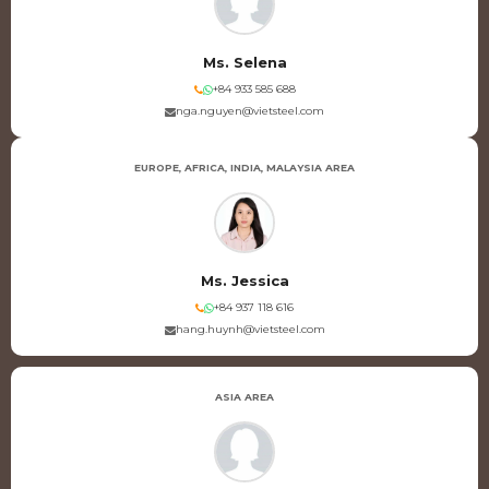
Ms. Selena
+84 933 585 688
nga.nguyen@vietsteel.com
EUROPE, AFRICA, INDIA, MALAYSIA AREA
Ms. Jessica
+84 937 118 616
hang.huynh@vietsteel.com
ASIA AREA