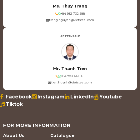
Ms. Thuy Trang
+84 932 702 588
trang.nguyen@vietsteel.com
AFTER-SALE
Mr. Thanh Tien
+84 908 441 051
tien.huynh@vietsteel.com
Facebook
Instagram
LinkedIn
Youtube
Tiktok
FOR MORE INFORMATION
About Us
Catalogue