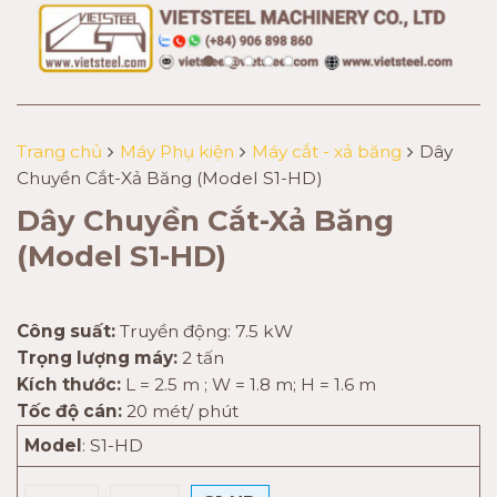
Trang chủ
Máy Phụ kiện
Máy cắt - xả băng
Dây
Chuyền Cắt-Xả Băng (Model S1-HD)
Dây Chuyền Cắt-Xả Băng
(Model S1-HD)
Công suất:
Truyền động: 7.5 kW
Trọng lượng máy:
2 tấn
Kích thước:
L = 2.5 m ; W = 1.8 m; H = 1.6 m
Tốc độ cán:
20 mét/ phút
Model
:
S1-HD