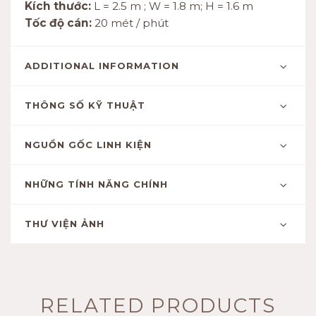
Kích thước:
L = 2.5 m ; W = 1.8 m; H = 1.6 m
Tốc độ cán:
20 mét / phút
ADDITIONAL INFORMATION
THÔNG SỐ KỸ THUẬT
NGUỒN GỐC LINH KIỆN
NHỮNG TÍNH NĂNG CHÍNH
THƯ VIỆN ẢNH
RELATED PRODUCTS