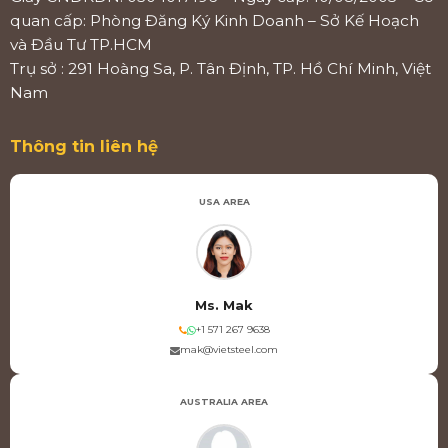
quan cấp: Phòng Đăng Ký Kinh Doanh – Sở Kế Hoạch
và Đầu Tư TP.HCM
Trụ sở : 291 Hoàng Sa, P. Tân Định, TP. Hồ Chí Minh, Việt
Nam
Thông tin liên hệ
USA AREA
Ms. Mak
+1 571 267 9638
mak@vietsteel.com
AUSTRALIA AREA