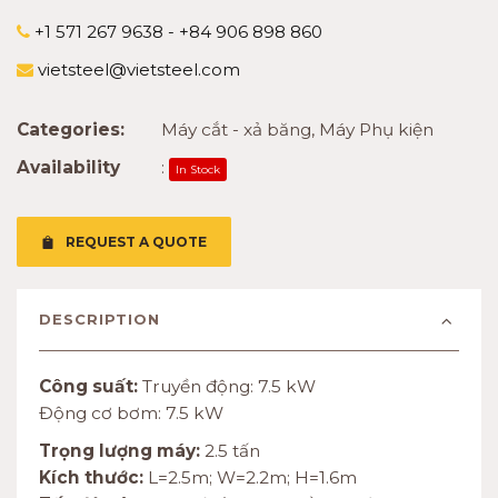
+1 571 267 9638 - +84 906 898 860
vietsteel@vietsteel.com
Categories:
Máy cắt - xả băng
,
Máy Phụ kiện
Availability
:
In Stock
REQUEST A QUOTE
DESCRIPTION
Công suất:
Truyền động: 7.5 kW
Động cơ bơm: 7.5 kW
Trọng lượng máy:
2.5 tấn
Kích thước:
L=2.5m; W=2.2m; H=1.6m