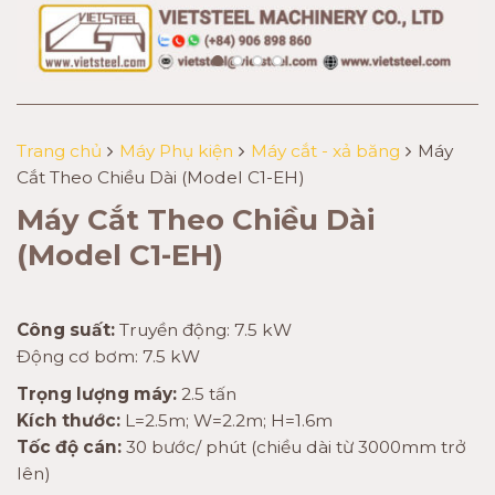
Trang chủ
Máy Phụ kiện
Máy cắt - xả băng
Máy
Cắt Theo Chiều Dài (Model C1-EH)
Máy Cắt Theo Chiều Dài
(Model C1-EH)
Công suất:
Truyền động: 7.5 kW
Động cơ bơm: 7.5 kW
Trọng lượng máy:
2.5 tấn
Kích thước:
L=2.5m; W=2.2m; H=1.6m
Tốc độ cán:
30 bước/ phút (chiều dài từ 3000mm trở
lên)