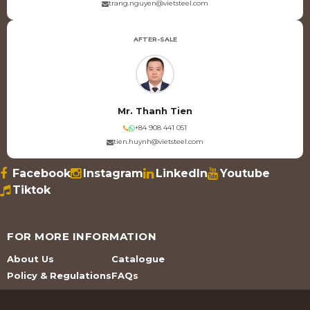
trang.nguyen@vietsteel.com
AFTER-SALE
Mr. Thanh Tien
+84 908 441 051
tien.huynh@vietsteel.com
Facebook
Instagram
LinkedIn
Youtube
Tiktok
FOR MORE INFORMATION
About Us
Catalogue
Policy & Regulations
FAQs