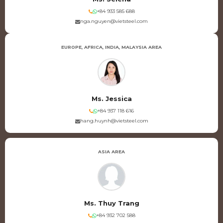
+84 933 585 688
nga.nguyen@vietsteel.com
EUROPE, AFRICA, INDIA, MALAYSIA AREA
Ms. Jessica
+84 937 118 616
hang.huynh@vietsteel.com
ASIA AREA
Ms. Thuy Trang
+84 932 702 588