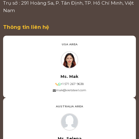
Trụ sở : 291 Hoàng Sa, P. Tân Định, TP. Hồ Chí Minh, Việt
Nam
Thông tin liên hệ
USA AREA
Ms. Mak
+1 571 267 9638
mak@vietsteel.com
AUSTRALIA AREA
Ms. Selena