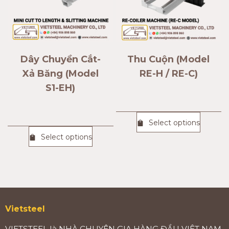
Dây Chuyền Cắt-
Thu Cuộn (Model
Xả Băng (Model
RE-H / RE-C)
S1-EH)
Select options
Select options
Vietsteel
VIETSTEEL là NHÀ CHUYÊN GIA HÀNG ĐẦU VIỆT NAM