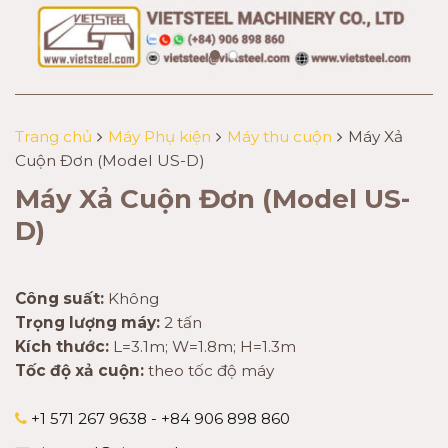
Trang chủ
Máy Phụ kiện
Máy thu cuộn
Máy Xả
Cuộn Đơn (Model US-D)
Máy Xả Cuộn Đơn (Model US-
D)
Công suất:
Không
Trọng lượng máy:
2 tấn
Kích thước:
L=3.1m; W=1.8m; H=1.3m
Tốc độ xả cuộn:
theo tốc độ máy
+1 571 267 9638 - +84 906 898 860