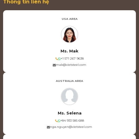
Thông tin liên hệ
USA AREA
Ms. Mak
+1 571 267 9638
mak@vietsteel.com
AUSTRALIA AREA
Ms. Selena
+84 933 585 688
nga.nguyen@vietsteel.com