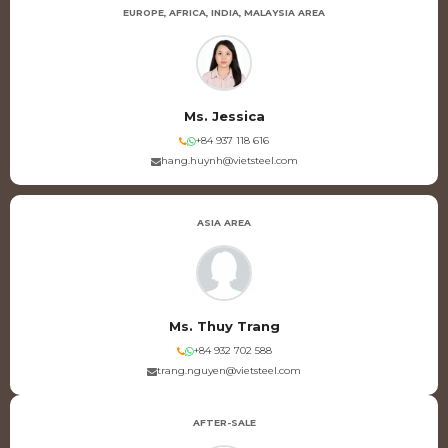
EUROPE, AFRICA, INDIA, MALAYSIA AREA
Ms. Jessica
+84 937 118 616
hang.huynh@vietsteel.com
ASIA AREA
Ms. Thuy Trang
+84 932 702 588
trang.nguyen@vietsteel.com
AFTER-SALE