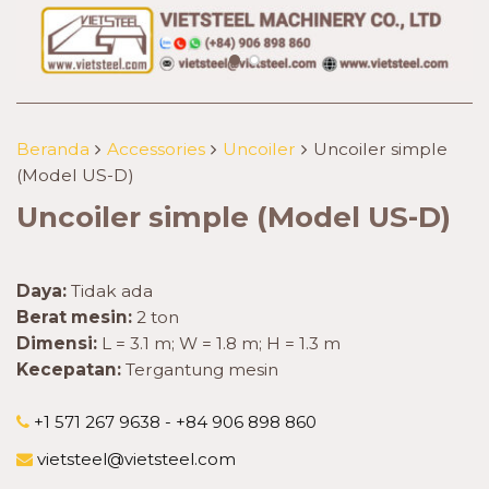
Beranda
Accessories
Uncoiler
Uncoiler simple
(Model US-D)
Uncoiler simple (Model US-D)
Daya:
Tidak ada
Berat mesin:
2 ton
Dimensi:
L = 3.1 m; W = 1.8 m; H = 1.3 m
Kecepatan:
Tergantung mesin
+1 571 267 9638 - +84 906 898 860
vietsteel@vietsteel.com