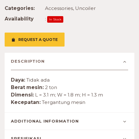
Categories:
Accessories
,
Uncoiler
Availability
:
In Stock
REQUEST A QUOTE
DESCRIPTION
Daya:
Tidak ada
Berat mesin:
2 ton
Dimensi:
L = 3.1 m; W = 1.8 m; H = 1.3 m
Kecepatan:
Tergantung mesin
ADDITIONAL INFORMATION
SPESIFIKASI