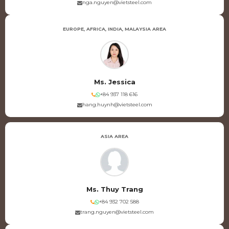
nga.nguyen@vietsteel.com
EUROPE, AFRICA, INDIA, MALAYSIA AREA
Ms. Jessica
+84 937 118 616
hang.huynh@vietsteel.com
ASIA AREA
Ms. Thuy Trang
+84 932 702 588
trang.nguyen@vietsteel.com