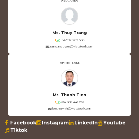
ASIA AREA
Ms. Thuy Trang
+84 932 702 588
trang.nguyen@vietsteel.com
AFTER-SALE
Mr. Thanh Tien
+84 908 441 051
tien.huynh@vietsteel.com
Facebook
Instagram
LinkedIn
Youtube
Tiktok