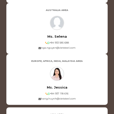
AUSTRALIA AREA
Ms. Selena
+84 933 585 688
nga.nguyen@vietsteel.com
EUROPE, AFRICA, INDIA, MALAYSIA AREA
Ms. Jessica
+84 937 118 616
hang.huynh@vietsteel.com