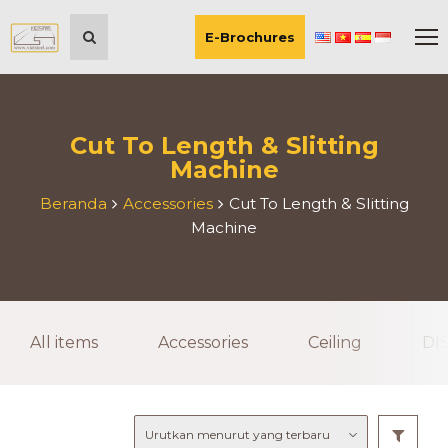
E-Brochures
Cut To Length & Slitting
Machine
Beranda
Accessories
Cut To Length & Slitting
Machine
All items
Accessories
Ceiling
DI