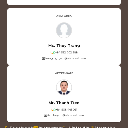
ASIA AREA
Ms. Thuy Trang
+84 932 702 588
trang.nguyen@vietsteel.com
AFTER-SALE
Mr. Thanh Tien
+84 908 441 051
tien.huynh@vietsteel.com