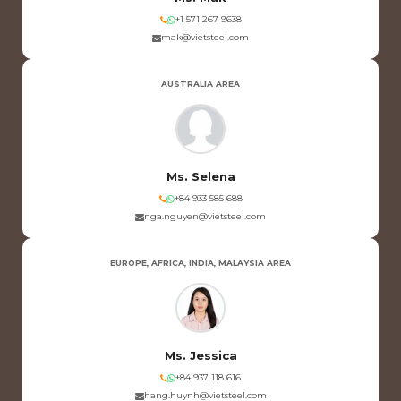
+1 571 267 9638
mak@vietsteel.com
AUSTRALIA AREA
Ms. Selena
+84 933 585 688
nga.nguyen@vietsteel.com
EUROPE, AFRICA, INDIA, MALAYSIA AREA
Ms. Jessica
+84 937 118 616
hang.huynh@vietsteel.com