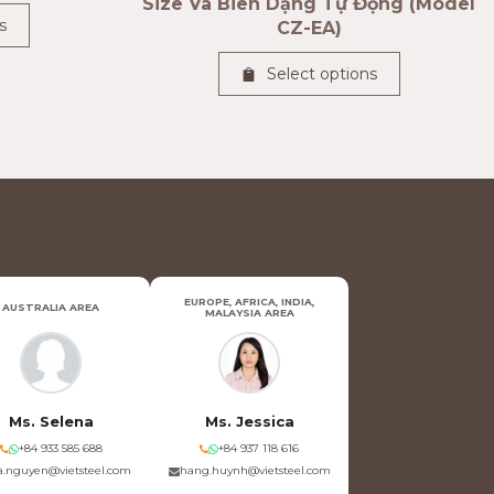
Size Và Biên Dạng Tự Động (Model
s
CZ-EA)
Select options
EUROPE, AFRICA, INDIA,
AUSTRALIA AREA
MALAYSIA AREA
Ms. Selena
Ms. Jessica
+84 933 585 688
+84 937 118 616
.nguyen@vietsteel.com
hang.huynh@vietsteel.com