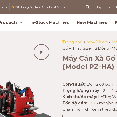
l.com
291 Hoang Sa, Tan Dinh, HCM, Vietnam
Stay connected
Products
In-Stock Machines
New Machines
Trang chủ
Máy Xà gồ
Má
Gồ – Thay Size Tự Động (M
Máy Cán Xà Gồ 
(Model PZ-HA)
Công suất:
Động cơ bơm: 
Trọng lượng máy:
12 – 14 
Kích thước máy:
L=11m; W
Tốc độ cán:
12-16 mét/phú
Chậm hơn khi kèm theo độ