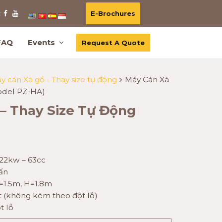
E-Brochures
:
FAQ
Events
Request A Quote
y cán Xà gồ - Thay size tự động
Máy Cán Xà
odel PZ-HA)
– Thay Size Tự Động
22kw – 63cc
tấn
=1.5m, H=1.8m
t (không kèm theo đột lỗ)
t lỗ