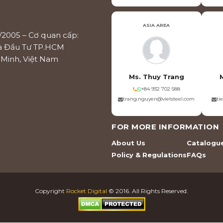
ASIA AREA
/2005 – Cơ quan cấp:
à Đầu Tư TP.HCM
í Minh, Việt Nam
Ms. Thuy Trang
+84 932 702 588
trang.nguyen@vietsteel.com
ti
FOR MORE INFORMATION
About Us
Catalogu
Policy & Regulations
FAQs
Copyright
Rocket Digital
© 2016. All Rights Reserved.