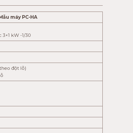
Mẫu máy PC-HA
c 3×1 kW -1/30
theo đột lỗ)
lỗ