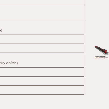
4)
(tùy chỉnh)