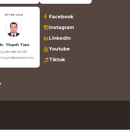
AFTER-SALE
Facebook
Instagram
LinkedIn
Mr. Thanh Tien
Youtube
+84 908 441 051
en.huynh@vietsteel.com
Tiktok
e