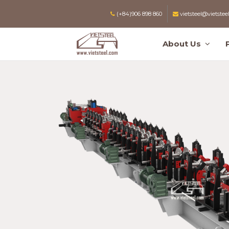
(+84)906 898 860
vietsteel@vietstee
About Us