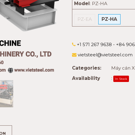
Model
:
PZ-HA
PZ-EA
PZ-HA
+1 571 267 9638 - +84 90
vietsteel@vietsteel.com
Categories:
Máy cán Xà
Availability
:
In Stock
ION