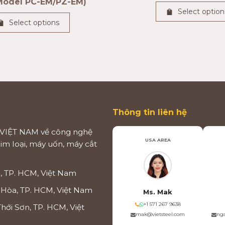
Model PC-EM/PZ-EM)
Select option
Select options
Thông tin liên hệ
VIỆT NAM về công nghệ
USA AREA
kim loại, máy uốn, máy cắt
, TP. HCM, Việt Nam
 Hòa, TP. HCM, Việt Nam
Ms. Mak
+1 571 267 9638
hới Sơn, TP. HCM, Việt
mak@vietsteel.com
nga