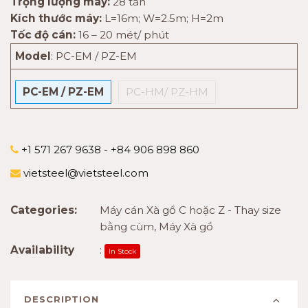
Trọng lượng máy:
28 tấn
Kích thước máy:
L=16m; W=2.5m; H=2m
Tốc độ cán:
16 – 20 mét/ phút
Model
:
PC-EM / PZ-EM
PC-EM / PZ-EM
PC-HM/ PZ-HM
+1 571 267 9638 - +84 906 898 860
vietsteel@vietsteel.com
Categories:
Máy cán Xà gồ C hoặc Z - Thay size
bằng cùm
,
Máy Xà gồ
Availability
:
In Stock
DESCRIPTION