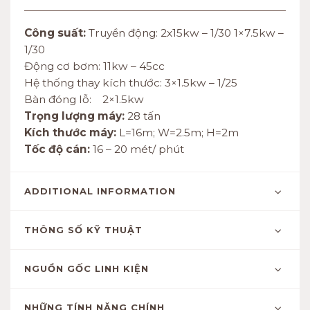
Công suất:
Truyền động: 2x15kw – 1/30 1×7.5kw –
1/30
Động cơ bơm: 11kw – 45cc
Hệ thống thay kích thước: 3×1.5kw – 1/25
Bàn đóng lỗ: 2×1.5kw
Trọng lượng máy:
28 tấn
Kích thước máy:
L=16m; W=2.5m; H=2m
Tốc độ cán:
16 – 20 mét/ phút
ADDITIONAL INFORMATION
THÔNG SỐ KỸ THUẬT
NGUỒN GỐC LINH KIỆN
NHỮNG TÍNH NĂNG CHÍNH