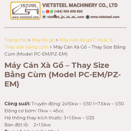
Trang chủ
Máy Xà gồ
Máy cán Xà gồ C hoặc Z -
Thay size bằng cùm
Máy Cán Xà Gồ – Thay Size Bằng
Cùm (Model PC-EM/PZ-EM)
Máy Cán Xà Gồ – Thay Size
Bằng Cùm (Model PC-EM/PZ-
EM)
Công suất:
Truyền động: 2x15kw – 1/30 1×7.5kw – 1/30
Động cơ bơm: 11kw – 45cc
Hệ thống thay kích thước: 3×1.5kw – 1/25
Bàn đột lỗ: 2×1.5kw