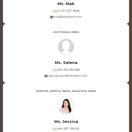
Ms. Mak
+1 571 267 9638
mak@vietsteel.com
AUSTRALIA AREA
Ms. Selena
+84 933 585 688
nga.nguyen@vietsteel.com
EUROPE, AFRICA, INDIA, MALAYSIA AREA
Ms. Jessica
+84 937 118 616