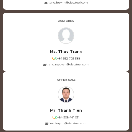
hang.huynh@vietsteel.com
ASIA AREA
Ms. Thuy Trang
+84 932 702 588
trang.nguyen@vietsteel.com
AFTER-SALE
Mr. Thanh Tien
+84 908 441 051
tien.huynh@vietsteel.com