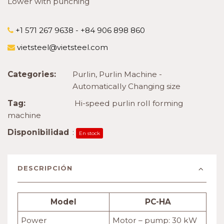
Lower with punching
+1 571 267 9638 - +84 906 898 860
vietsteel@vietsteel.com
Categories:
Purlin
,
Purlin Machine -
Automatically Changing size
Tag:
Hi-speed purlin roll forming
machine
Disponibilidad
:
En stock
DESCRIPCIÓN
Model
PC-HA
Power
Motor – pump: 30 kW