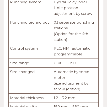
Punching system
Hydraulic cylinder
Hole position
adjustment by screw
Punching technology
03 separate punching
stations
(Option for the 4th
station)
Control system
PLC, HMI automatic
programmable
Size range
C100 – C350
Size changed
Automatic by servo
motor
Size adjustment by
screw (option)
Material thickness
1.2 – 3.2 mm
Material width
180 mm – 580 mm