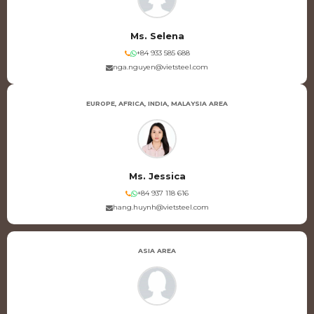
Ms. Selena
+84 933 585 688
nga.nguyen@vietsteel.com
EUROPE, AFRICA, INDIA, MALAYSIA AREA
Ms. Jessica
+84 937 118 616
hang.huynh@vietsteel.com
ASIA AREA