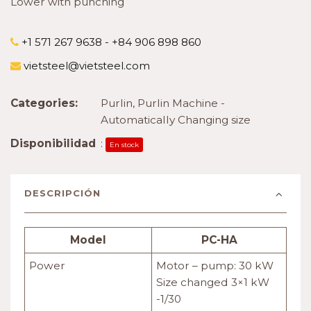
Lower with punching
+1 571 267 9638 - +84 906 898 860
vietsteel@vietsteel.com
Categories:
Purlin
,
Purlin Machine -
Automatically Changing size
Disponibilidad
:
En stock
DESCRIPCIÓN
Model
PC-HA
Power
Motor – pump: 30 kW
Size changed 3×1 kW
-1/30