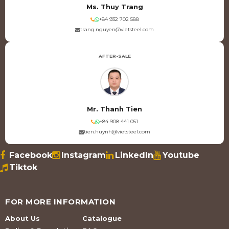
Ms. Thuy Trang
+84 932 702 588
trang.nguyen@vietsteel.com
AFTER-SALE
Mr. Thanh Tien
+84 908 441 051
tien.huynh@vietsteel.com
Facebook
Instagram
LinkedIn
Youtube
Tiktok
FOR MORE INFORMATION
About Us
Catalogue