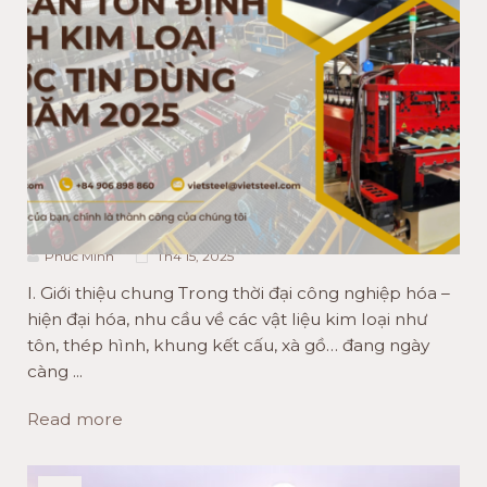
ACTIVITIES NEWS
TIN CÔNG NGHỆ
TOP 5 MÁY CÁN TÔN ĐỊNH
HÌNH KIM LOẠI ĐƯỢC TIN
DÙNG NĂM 2025
Phuc Minh
Th4 15, 2025
I. Giới thiệu chung Trong thời đại công nghiệp hóa –
hiện đại hóa, nhu cầu về các vật liệu kim loại như
tôn, thép hình, khung kết cấu, xà gồ… đang ngày
càng ...
Read more