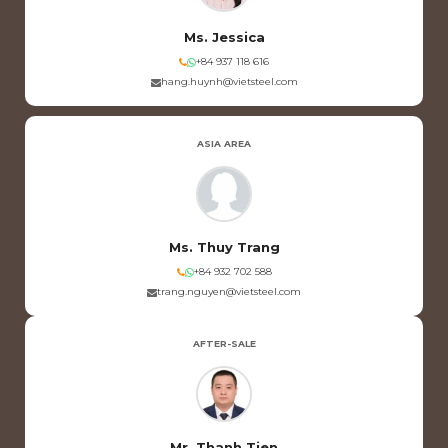
Ms. Jessica
+84 937 118 616
hang.huynh@vietsteel.com
ASIA AREA
Ms. Thuy Trang
+84 932 702 588
trang.nguyen@vietsteel.com
AFTER-SALE
Mr. Thanh Tien