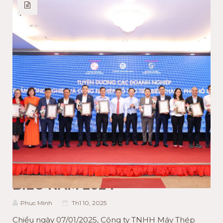
MÁY CÁN TÔN
TIN CÔNG NGHỆ
MÁY CÁN TẤM SÀN- SẢN
PHẨM CÔNG NGHIỆP VÀ
CÔNG NGHIỆP HỖ TRỢ TIÊU
BIỂU NĂM 2024
Phuc Minh
Th1 10, 2025
Chiều ngày 07/01/2025, Công ty TNHH Máy Thép