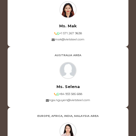
Ms. Mak
+1 571 267 9638
mak@vietsteel.com
AUSTRALIA AREA
Ms. Selena
+84 933 585 688
nga.nguyen@vietsteel.com
EUROPE, AFRICA, INDIA, MALAYSIA AREA