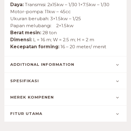
Daya:
Transmisi: 2x15kw – 1/30 1×7.5kw – 1/30
Motor-pompa: 11kw – 45cc
Ukuran berubah: 3×1.5kw – 1/25
Papan melubangi: 2×1.5kw
Berat mesin:
28 ton
Dimensi:
L = 16 m; W = 2.5 m; H = 2 m
Kecepatan forming:
16 – 20 meter/ menit
ADDITIONAL INFORMATION
SPESIFIKASI
MEREK KOMPENEN
FITUR UTAMA