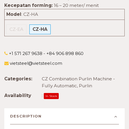
Kecepatan forming:
16 – 20 meter/ menit
Model
:
CZ-HA
CZ-EA
CZ-HA
+1 571 267 9638 - +84 906 898 860
vietsteel@vietsteel.com
Categories:
CZ Combination Purlin Machine -
Fully Automatic
,
Purlin
Availability
:
In Stock
DESCRIPTION