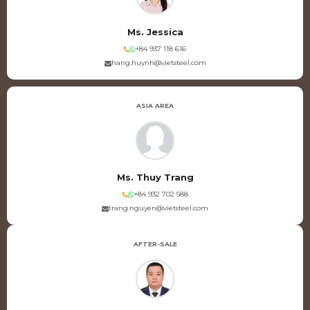
Ms. Jessica
+84 937 118 616
hang.huynh@vietsteel.com
ASIA AREA
Ms. Thuy Trang
+84 932 702 588
trang.nguyen@vietsteel.com
AFTER-SALE