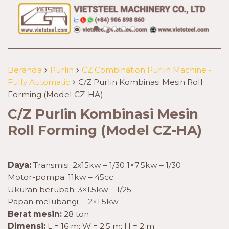
Beranda
Purlin
CZ Combination Purlin Machine -
Fully Automatic
C/Z Purlin Kombinasi Mesin Roll
Forming (Model CZ-HA)
C/Z Purlin Kombinasi Mesin
Roll Forming (Model CZ-HA)
Daya:
Transmisi: 2x15kw – 1/30 1×7.5kw – 1/30
Motor-pompa: 11kw – 45cc
Ukuran berubah: 3×1.5kw – 1/25
Papan melubangi: 2×1.5kw
Berat mesin:
28 ton
Dimensi:
L = 16 m; W = 2.5 m; H = 2 m