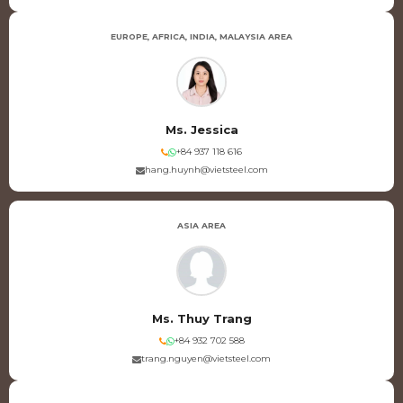
EUROPE, AFRICA, INDIA, MALAYSIA AREA
Ms. Jessica
+84 937 118 616
hang.huynh@vietsteel.com
ASIA AREA
Ms. Thuy Trang
+84 932 702 588
trang.nguyen@vietsteel.com