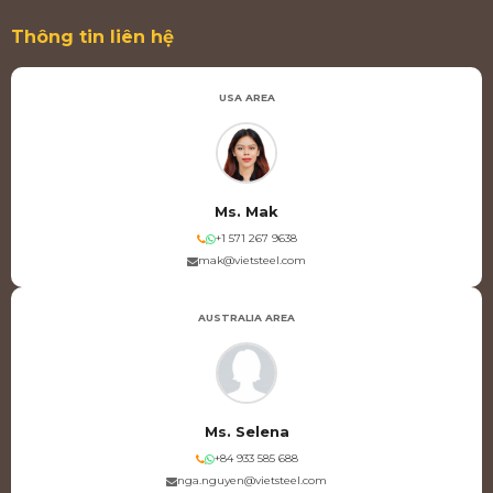
Thông tin liên hệ
USA AREA
Ms. Mak
+1 571 267 9638
mak@vietsteel.com
AUSTRALIA AREA
Ms. Selena
+84 933 585 688
nga.nguyen@vietsteel.com