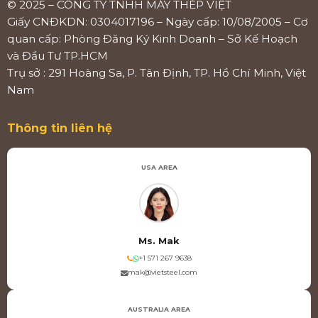
© 2025 – CÔNG TY TNHH MÁY THÉP VIỆT
Giấy CNĐKDN: 0304017196 – Ngày cấp: 10/08/2005 – Cơ
quan cấp: Phòng Đăng Ký Kinh Doanh – Sở Kế Hoạch
và Đầu Tư TP.HCM
Trụ sở : 291 Hoàng Sa, P. Tân Định, TP. Hồ Chí Minh, Việt
Nam
Thông tin liên hệ
USA AREA
Ms. Mak
+1 571 267 9638
mak@vietsteel.com
AUSTRALIA AREA