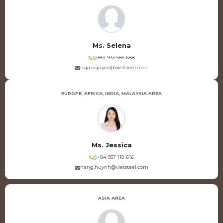
Ms. Selena
+84 933 585 688
nga.nguyen@vietsteel.com
EUROPE, AFRICA, INDIA, MALAYSIA AREA
Ms. Jessica
+84 937 118 616
hang.huynh@vietsteel.com
ASIA AREA