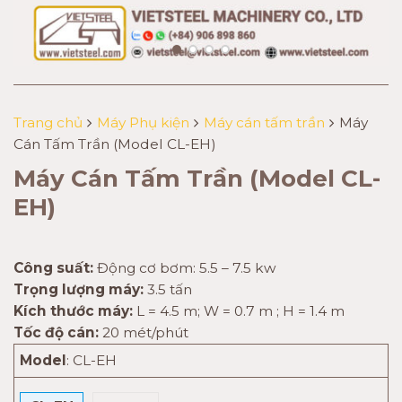
Trang chủ
Máy Phụ kiện
Máy cán tấm trần
Máy
Cán Tấm Trần (Model CL-EH)
Máy Cán Tấm Trần (Model CL-
EH)
Công suất:
Động cơ bơm: 5.5 – 7.5 kw
Trọng lượng máy:
3.5 tấn
Kích thước máy:
L = 4.5 m; W = 0.7 m ; H = 1.4 m
Tốc độ cán:
20 mét/phút
Model
:
CL-EH