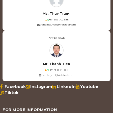
Ms. Thuy Trang
+84 932 702 588
trang.nguyen@vietsteel.com
AFTER-SALE
Mr. Thanh Tien
+84 908 441 051
tien.huynh@vietsteel.com
Facebook
Instagram
LinkedIn
Youtube
Tiktok
FOR MORE INFORMATION