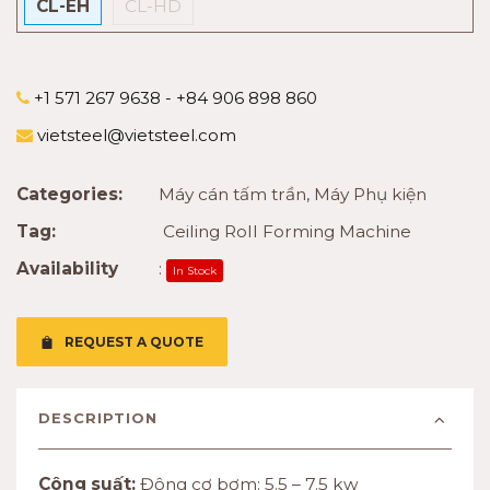
CL-EH
CL-HD
+1 571 267 9638 - +84 906 898 860
vietsteel@vietsteel.com
Categories:
Máy cán tấm trần
,
Máy Phụ kiện
Tag:
Ceiling Roll Forming Machine
Availability
:
In Stock
REQUEST A QUOTE
DESCRIPTION
Công suất:
Động cơ bơm: 5.5 – 7.5 kw