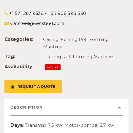
+1 571 267 9638 - +84 906 898 860
vietsteel@vietsteel.com
Categories:
Ceiling
,
Furring Roll Forming
Machine
Tag:
Furring Roll Forming Machine
Availability
:
In Stock
REQUEST A QUOTE
DESCRIPTION
Daya
: Transmisi: 7.5 kw; Motor-pompa: 3.7 kw