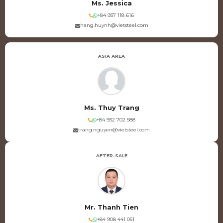
Ms. Jessica
+84 937 118 616
hang.huynh@vietsteel.com
ASIA AREA
Ms. Thuy Trang
+84 932 702 588
trang.nguyen@vietsteel.com
AFTER-SALE
Mr. Thanh Tien
+84 908 441 051