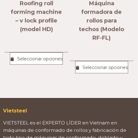
Roofing roll
Máquina
forming machine
formadora de
– v lock profile
rollos para
(model HD)
techos (Modelo
RF-FL)
Seleccionar opciones
Seleccionar opciones
Vietsteel
VIETSTEEL es el EXPERTO LÍDER en Vietnam en
máquinas de conformado de rollos y fabricación de
todo tipo de máquinas de conformado, doblado y