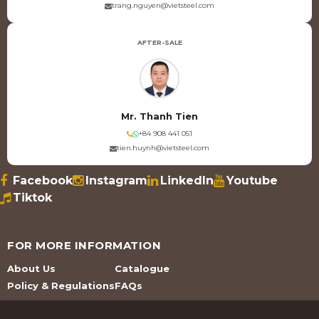
trang.nguyen@vietsteel.com
AFTER-SALE
Mr. Thanh Tien
+84 908 441 051
tien.huynh@vietsteel.com
Facebook
Instagram
LinkedIn
Youtube
Tiktok
FOR MORE INFORMATION
About Us
Catalogue
Policy & Regulations
FAQs