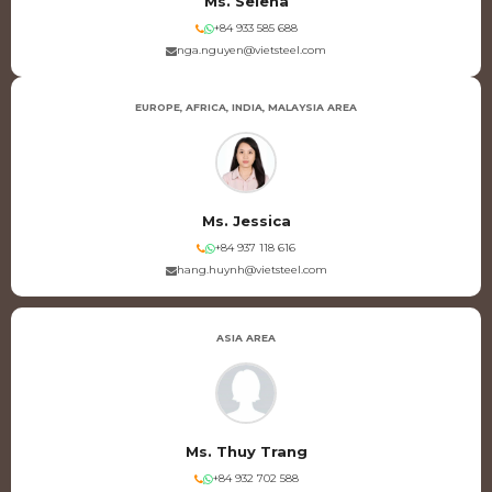
Ms. Selena
+84 933 585 688
nga.nguyen@vietsteel.com
EUROPE, AFRICA, INDIA, MALAYSIA AREA
Ms. Jessica
+84 937 118 616
hang.huynh@vietsteel.com
ASIA AREA
Ms. Thuy Trang
+84 932 702 588