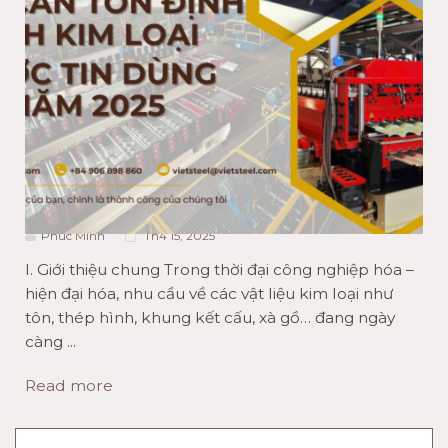
ACTIVITIES NEWS
TIN CÔNG NGHỆ
TOP 5 MÁY CÁN TÔN ĐỊNH
HÌNH KIM LOẠI ĐƯỢC TIN
DÙNG NĂM 2025
Phuc Minh
Th4 15, 2025
I. Giới thiệu chung Trong thời đại công nghiệp hóa –
hiện đại hóa, nhu cầu về các vật liệu kim loại như
tôn, thép hình, khung kết cấu, xà gồ… đang ngày
càng ...
Read more