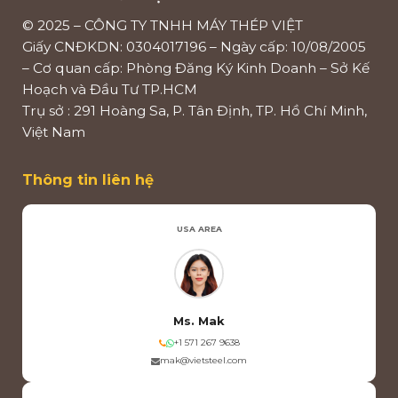
© 2025 – CÔNG TY TNHH MÁY THÉP VIỆT
Giấy CNĐKDN: 0304017196 – Ngày cấp: 10/08/2005
– Cơ quan cấp: Phòng Đăng Ký Kinh Doanh – Sở Kế
Hoạch và Đầu Tư TP.HCM
Trụ sở : 291 Hoàng Sa, P. Tân Định, TP. Hồ Chí Minh,
Việt Nam
Thông tin liên hệ
USA AREA
Ms. Mak
+1 571 267 9638
mak@vietsteel.com