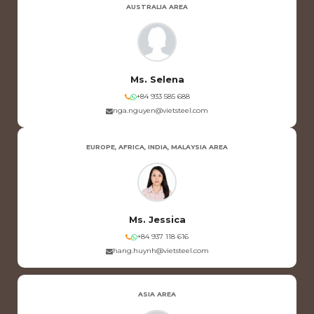
AUSTRALIA AREA
Ms. Selena
+84 933 585 688
nga.nguyen@vietsteel.com
EUROPE, AFRICA, INDIA, MALAYSIA AREA
Ms. Jessica
+84 937 118 616
hang.huynh@vietsteel.com
ASIA AREA